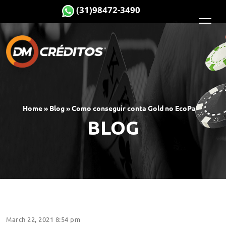
HOME
(31)98472-3490
SOBRE
DEPOIMENTOS
Home » Blog » Como conseguir conta Gold no EcoPayz
BLOG
BLOG
INDICAÇÃO PREMIADA
CONTATO
March 22, 2021 8:54 pm