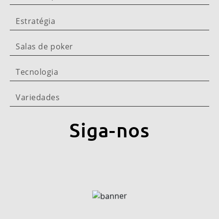
Estratégia
Salas de poker
Tecnologia
Variedades
Siga-nos