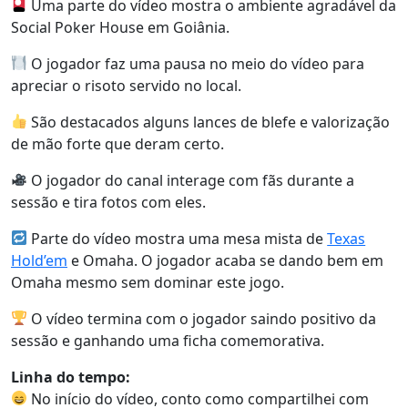
Uma parte do vídeo mostra o ambiente agradável da
Social Poker House em Goiânia.
O jogador faz uma pausa no meio do vídeo para
apreciar o risoto servido no local.
São destacados alguns lances de blefe e valorização
de mão forte que deram certo.
O jogador do canal interage com fãs durante a
sessão e tira fotos com eles.
Parte do vídeo mostra uma mesa mista de
Texas
Hold’em
e Omaha. O jogador acaba se dando bem em
Omaha mesmo sem dominar este jogo.
O vídeo termina com o jogador saindo positivo da
sessão e ganhando uma ficha comemorativa.
Linha do tempo:
No início do vídeo, conto como compartilhei com