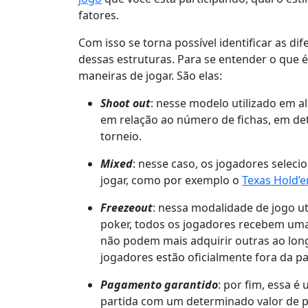
fatores.
Com isso se torna possível identificar as dif
dessas estruturas. Para se entender o que é
maneiras de jogar. São elas:
Shoot out
: nesse modelo utilizado em a
em relação ao número de fichas, em de
torneio.
Mixed
: nesse caso, os jogadores selec
jogar, como por exemplo o
Texas Hold’
Freezeout
: nessa modalidade de jogo ut
poker, todos os jogadores recebem uma 
não podem mais adquirir outras ao lon
jogadores estão oficialmente fora da pa
Pagamento garantido
: por fim, essa é
partida com um determinado valor de p