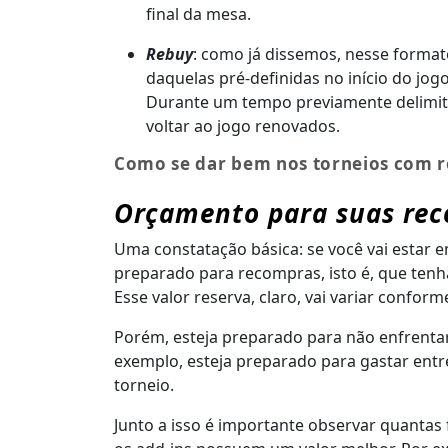
final da mesa.
Rebuy
: como já dissemos, nesse format
daquelas pré-definidas no início do jog
Durante um tempo previamente delimit
voltar ao jogo renovados.
Como se dar bem nos torneios com 
Orçamento para suas re
Uma constatação básica: se você vai estar 
preparado para recompras, isto é, que ten
Esse valor reserva, claro, vai variar conform
Porém, esteja preparado para não enfrentar 
exemplo, esteja preparado para gastar entre
torneio.
Junto a isso é importante observar quantas 