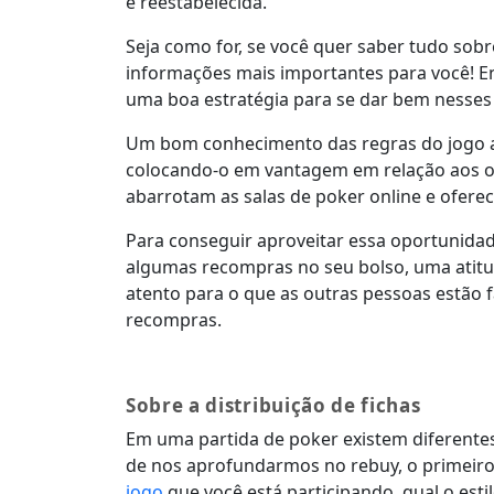
é reestabelecida.
Seja como for, se você quer saber tudo sob
informações mais importantes para você! E
uma boa estratégia para se dar bem nesses 
Um bom conhecimento das regras do jogo abr
colocando-o em vantagem em relação aos ou
abarrotam as salas de poker online e ofere
Para conseguir aproveitar essa oportunidad
algumas recompras no seu bolso, uma atitude
atento para o que as outras pessoas estão 
recompras.
Sobre a distribuição de fichas
Em uma partida de poker existem diferentes 
de nos aprofundarmos no rebuy, o primeiro 
jogo
que você está participando, qual o estil