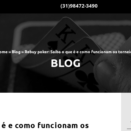
HOME
(31)98472-3490
SOBRE
ome » Blog » Rebuy poker: Saiba o que é e como funcionam os tornei
DEPOIMENTOS
BLOG
BLOG
INDICAÇÃO PREMIADA
 é e como funcionam os
CONTATO