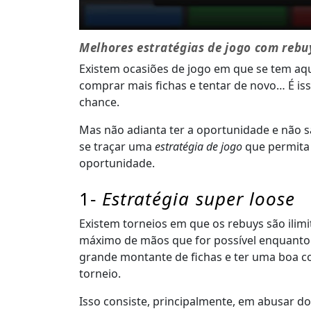
Melhores estratégias de jogo com rebu
Existem ocasiões de jogo em que se tem aqu
comprar mais fichas e tentar de novo… É i
chance.
Mas não adianta ter a oportunidade e não s
se traçar uma
estratégia de jogo
que permita 
oportunidade.
1-
Estratégia super loose
Existem torneios em que os rebuys são ilimi
máximo de mãos que for possível enquanto 
grande montante de fichas e ter uma boa co
torneio.
Isso consiste, principalmente, em abusar dos