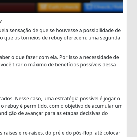
y
ela sensação de que se houvesse a possibilidade de
sso que os torneios de rebuy oferecem: uma segunda
aber o que fazer com ela. Por isso a necessidade de
você tirar o máximo de benefícios possíveis dessa
tados. Nesse caso, uma estratégia possível é jogar o
o rebuy é permitido, com o objetivo de acumular um
ndição de avançar para as etapas decisivas do
 raises e re-raises, do pré e do pós-flop, até colocar