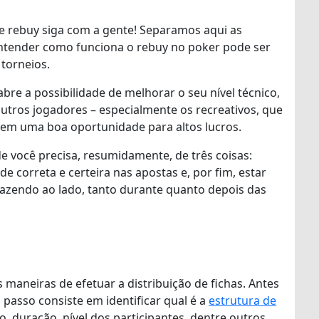
re rebuy siga com a gente! Separamos aqui as
ntender como funciona o rebuy no poker pode ser
torneios.
e a possibilidade de melhorar o seu nível técnico,
tros jogadores – especialmente os recreativos, que
cem uma boa oportunidade para altos lucros.
e você precisa, resumidamente, de três coisas:
 correta e certeira nas apostas e, por fim, estar
fazendo ao lado, tanto durante quanto depois das
maneiras de efetuar a distribuição de fichas. Antes
passo consiste em identificar qual é a
estrutura de
o, duração, nível dos participantes, dentre outros