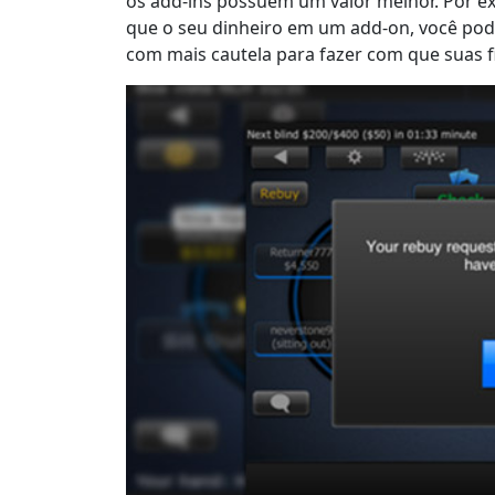
os add-ins possuem um valor melhor. Por ex
que o seu dinheiro em um add-on, você pod
com mais cautela para fazer com que suas f